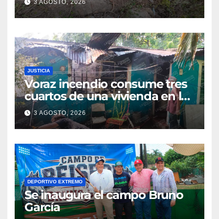
3 AGOSTO, 2026
con golpes leves
JUSTICIA
Voraz incendio consume tres
cuartos de una vivienda en la
colonia Manuel Ávila
3 AGOSTO, 2026
Camacho
DEPORTIVO EXTREMO
Se inaugura el campo Bruno
García