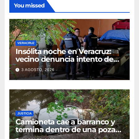
You missed
VERACRUZ
Insólita noche en Veracruz:
vecino denuncia intento de
cateo tras viralizar video
3 AGOSTO, 2026
captado por cámaras de
seguridad
JUSTICIA
Camioneta cae a barranco y
termina dentro de una poza
en Coatzintla; conductor sale