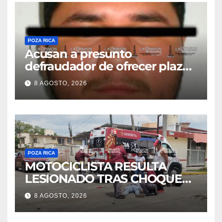
POZA RICA
Acusan a presunto
defraudador de ofrecer plazas
de maestros
8 AGOSTO, 2026
POZA RICA
MOTOCICLISTA RESULTA
LESIONADO TRAS CHOQUE
EN LA 27 DE SEPTIEMBRE
8 AGOSTO, 2026