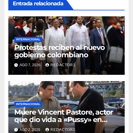
Entrada relacionada
INTERNACIONAL
Protestas reciben al nuevo
gobierno colombiano
AGO 7, 2026
REDACTOR1
INTERNACIONAL
Muere Vincent Pastore, actor
que dio vida a «Pussy» en
«Los Soprano»
AGO 2, 2026
REDACTOR1