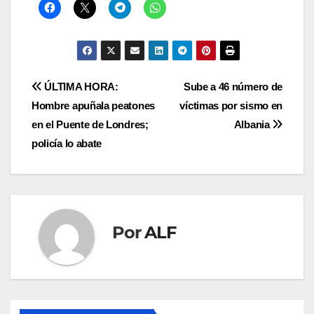
Navegación
ÚLTIMA HORA:
Sube a 46 número de
Hombre apuñala peatones
víctimas por sismo en
de
en el Puente de Londres;
Albania
entradas
policía lo abate
Por
ALF