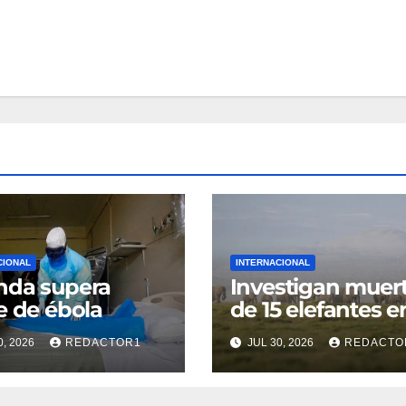
CIONAL
INTERNACIONAL
nda supera
Investigan muer
e de ébola
de 15 elefantes e
Kenia
0, 2026
REDACTOR1
JUL 30, 2026
REDACTO