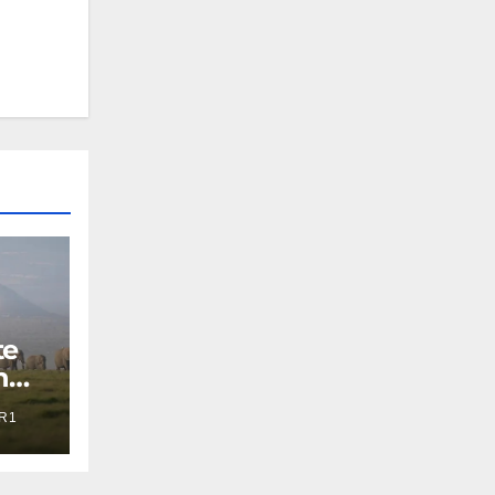
te
n
R1