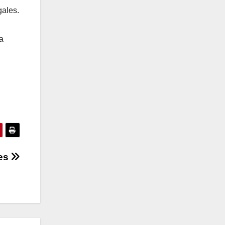
gales.
a
mes