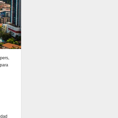
pers,
 para
idad