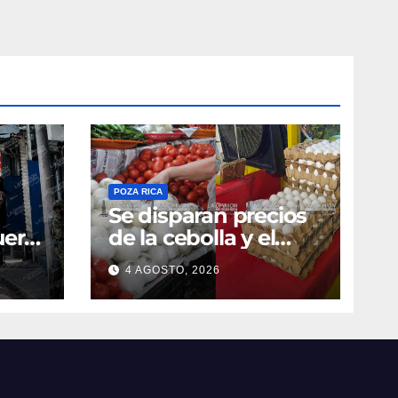
POZA RICA
Se disparan precios
uerte
de la cebolla y el
huevo
4 AGOSTO, 2026