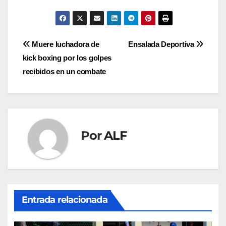
Navegación
Muere luchadora de
Ensalada Deportiva
kick boxing por los golpes
de
recibidos en un combate
entradas
Por
ALF
Entrada relacionada