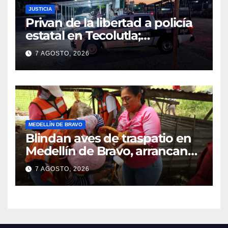
JUSTICIA
Privan de la libertad a policía
estatal en Tecolutla;
despliegan operativo para
7 AGOSTO, 2026
localizarlo
MEDELLÍN DE BRAVO
Blindan aves de traspatio en
Medellín de Bravo, arrancan
vacunación masiva contra el
7 AGOSTO, 2026
Newcastle