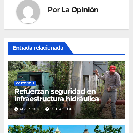
Por
La Opinión
Entrada relacionada
COATZINTLA
Refuerzan seguridad en
infraestructura hidráulica
AGO 7, 2026
REDACTOR1