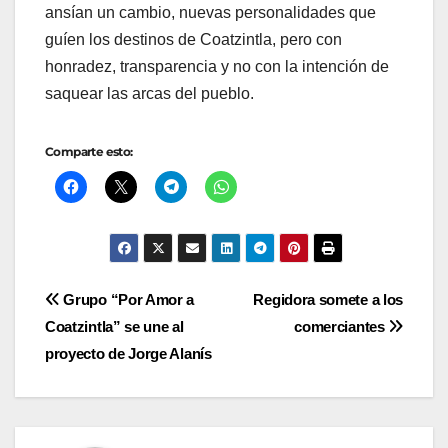
ansían un cambio, nuevas personalidades que
guíen los destinos de Coatzintla, pero con
honradez, transparencia y no con la intención de
saquear las arcas del pueblo.
Comparte esto:
Navegación
Grupo “Por Amor a
Regidora somete a los
Coatzintla” se une al
comerciantes
de
proyecto de Jorge Alanís
entradas