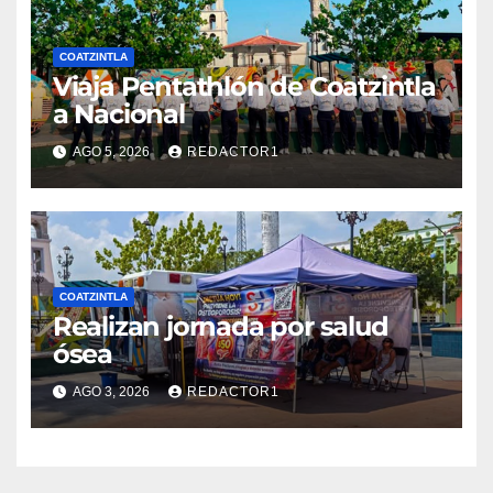
COATZINTLA
Viaja Pentathlón de Coatzintla
a Nacional
AGO 5, 2026
REDACTOR1
COATZINTLA
Realizan jornada por salud
ósea
AGO 3, 2026
REDACTOR1