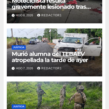
Motociclista resulta
gravemente lesionado tras
choque en la colonia Ricardo
AGO 8, 2026
REDACTOR1
Flores Magón
JUSTICIA
Murió alumna del TEBAEV
atropellada la tarde de ayer
AGO 7, 2026
REDACTOR1
JUSTICIA