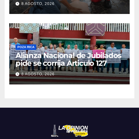
cardiorrespiratorio mueren
8 AGOSTO, 2026
POZA RICA
Alianza Nacional de Jubilados
pide se corrija Articulo 127
8 AGOSTO, 2026