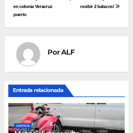
Navegación
en colonia Veracruz
recibir 2 balazos!
de
puerto
entradas
Por
ALF
Entrada relacionada
JUSTICIA