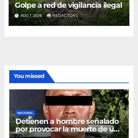
Golpe a red de vigilancia ilegal
AGO 7, 2026
REDACTOR1
You missed
NACIONAL
Detienen a hombre señalado
por provocar la muerte de un
adulto mayor