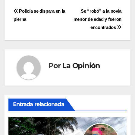
Navegación
Policía se dispara en la
Se “robó” a la novia
pierna
menor de edad y fueron
de
encontrados
entradas
Por
La Opinión
Entrada relacionada