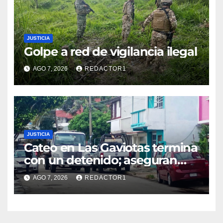
JUSTICIA
Golpe a red de vigilancia ilegal
AGO 7, 2026
REDACTOR1
JUSTICIA
Cateo en Las Gaviotas termina
con un detenido; aseguran
armas, presunta droga y un
AGO 7, 2026
REDACTOR1
automóvil