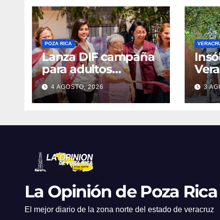
POZA RICA
VERACR
Lanza DIF campaña
Insó
para adultos
Vera
mayores
denu
4 AGOSTO, 2026
3 AG
cateo
vide
cám
segu
La Opinión de Poza Rica
El mejor diario de la zona norte del estado de veracruz