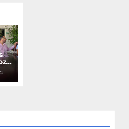
s
oza
R1