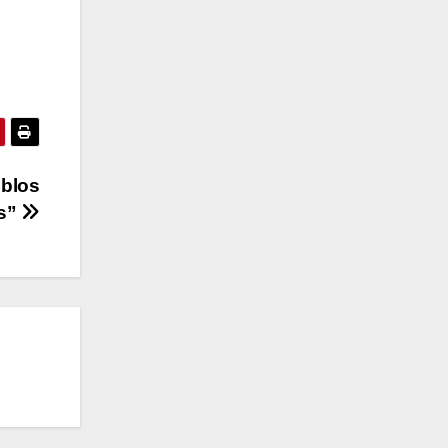
eblos
os”