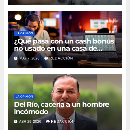
LA OPINIÓN
¿Qué pasa con un cash bonus
no usado en una casa de
apuestas online?
MAY 7, 2026
REDACCIÓN
LA OPINIÓN
Del Río, cacería a un hombre
incómodo
ABR 29, 2026
REDACCIÓN