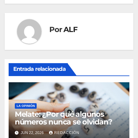
entradas
Por
ALF
Entrada relacionada
LA OPINIÓN
Melate: ¿Por qué algunos
números nunca se olvidan?
JUN 22, 2026
REDACCIÓN