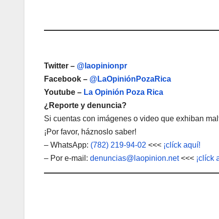
Twitter –
@laopinionpr
Facebook –
@LaOpiniónPozaRica
Youtube –
La Opinión Poza Rica
¿Reporte y denuncia?
Si cuentas con imágenes o video que exhiban malt
¡Por favor, háznoslo saber!
– WhatsApp:
(782) 219-94-02
<<<
¡clíck aquí!
– Por e-mail:
denuncias@laopinion.net
<<<
¡clíck 