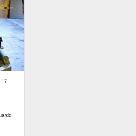
I-17
guardo