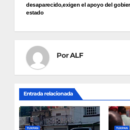
Navegación
Familiares de servidor de la nación,
desaparecido,exigen el apoyo del gobie
de
estado
entradas
Por
ALF
Entrada relacionada