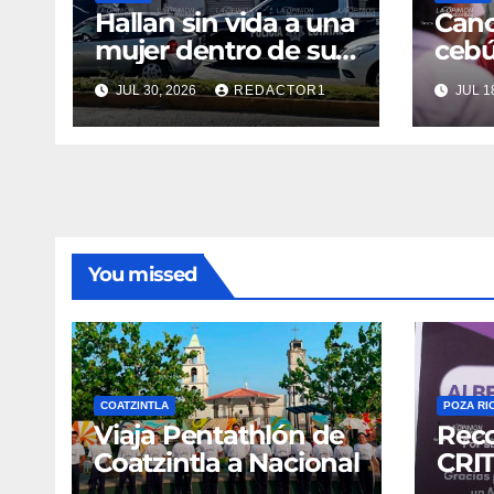
TUXPAN
TUXPAN
Hallan sin vida a una
Canc
mujer dentro de su
cebú
vivienda
toma
JUL 30, 2026
REDACTOR1
JUL 1
Nahl
You missed
COATZINTLA
POZA RI
Viaja Pentathlón de
Rec
Coatzintla a Nacional
CRIT