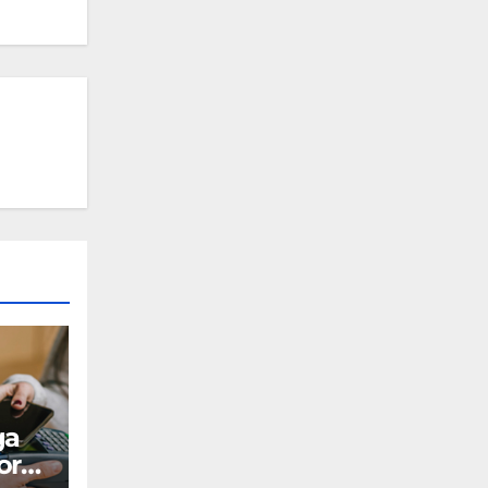
ga
or