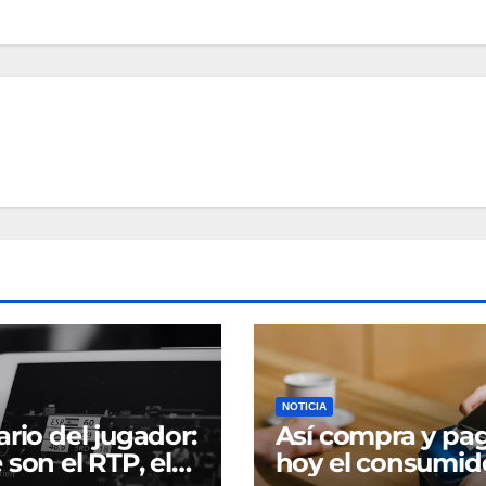
NOTICIA
ario del jugador:
Así compra y pa
 son el RTP, el
hoy el consumid