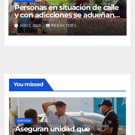
Personas en situación de calle
y con adicciones se adueñan
de espacios públicos
AGO 5, 2026
REDACTOR1
You missed
JUSTICIA
Aseguran unidad que