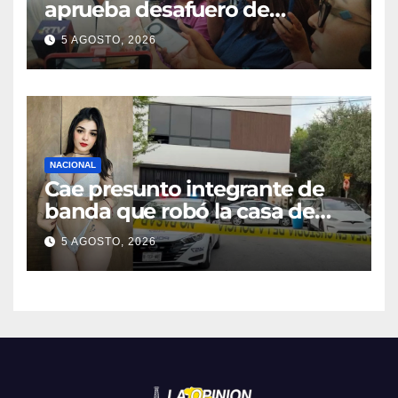
aprueba desafuero de
alcaldes de Ixhuatlán del
5 AGOSTO, 2026
Sureste y Úrsulo Galván
NACIONAL
Cae presunto integrante de
banda que robó la casa de
Karely Ruiz
5 AGOSTO, 2026