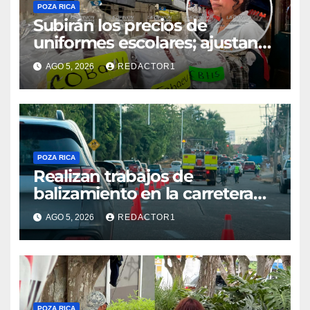
POZA RICA
Subirán los precios de
uniformes escolares; ajustan
promociones
AGO 5, 2026
REDACTOR1
POZA RICA
Realizan trabajos de
balizamiento en la carretera
Poza Rica–Cazones
AGO 5, 2026
REDACTOR1
POZA RICA