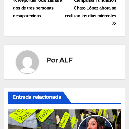
Navegación
Reportan localizadas a
Campañas Fundación
dos de tres personas
Chato López ahora se
de
desaparecidas
realizan los días miércoles
entradas
Por
ALF
Entrada relacionada