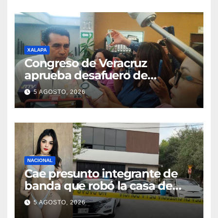
XALAPA
Congreso de Veracruz
aprueba desafuero de
alcaldes de Ixhuatlán del
5 AGOSTO, 2026
Sureste y Úrsulo Galván
NACIONAL
Cae presunto integrante de
banda que robó la casa de
Karely Ruiz
5 AGOSTO, 2026