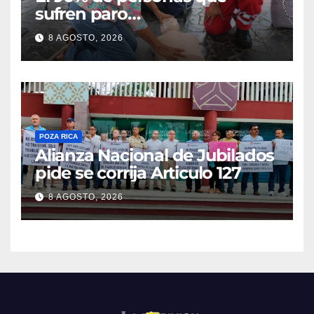
sufren paro
cardiorrespiratorio mueren
8 AGOSTO, 2026
POZA RICA
Alianza Nacional de Jubilados
pide se corrija Articulo 127
8 AGOSTO, 2026