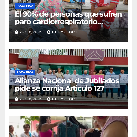
POZA RICA
El 90% de personas que sufren
paro cardiorrespiratorio
mueren
AGO 8, 2026
REDACTOR1
POZA RICA
Alianza Nacional de Jubilados
pide se corrija Articulo 127
AGO 8, 2026
REDACTOR1