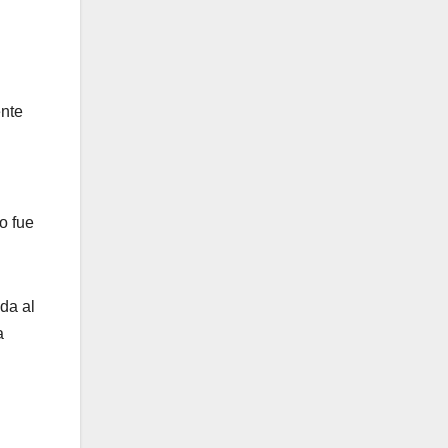
ente
o fue
da al
a