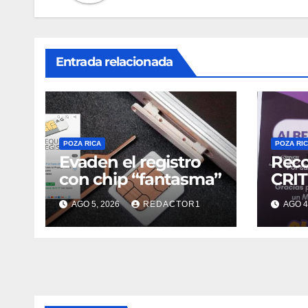
Entrada relacionada
POZA RICA
POZA RI
Evaden el registro
Reco
con chip “fantasma”
CRIT
AGO 5, 2026
REDACTOR1
AGO 4