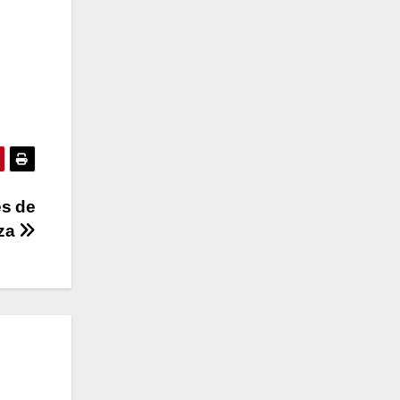
es de
nza