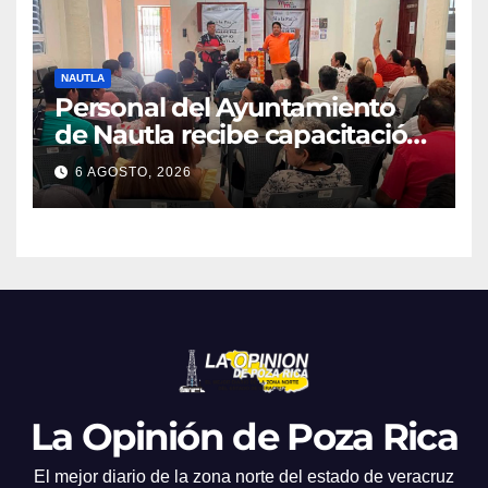
NAUTLA
Personal del Ayuntamiento
de Nautla recibe capacitación
en atención a emergencias
6 AGOSTO, 2026
La Opinión de Poza Rica
El mejor diario de la zona norte del estado de veracruz