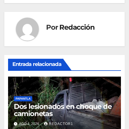
entradas
Por
Redacción
Entrada relacionada
PAPANTLA
Dos lesionados en choque de
camionetas
AGO 4, 2026
REDACTOR1