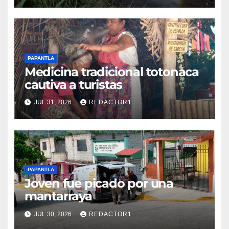
PAPANTLA
Medicina tradicional totonaca
cautiva a turistas
JUL 31, 2026
REDACTOR1
PAPANTLA
Joven fue picado por una
mantarraya
JUL 30, 2026
REDACTOR1