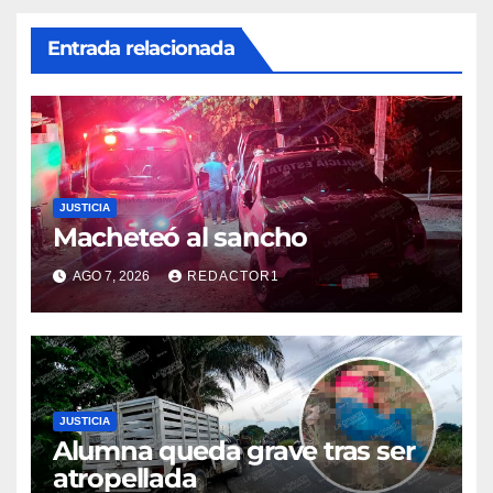
Entrada relacionada
JUSTICIA
Macheteó al sancho
AGO 7, 2026
REDACTOR1
JUSTICIA
Alumna queda grave tras ser
atropellada