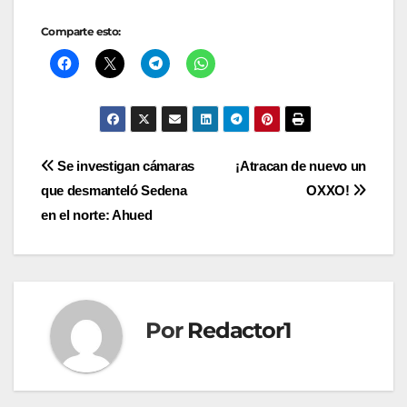
Comparte esto:
Navegación
Se investigan cámaras
¡Atracan de nuevo un
que desmanteló Sedena
OXXO!
de
en el norte: Ahued
entradas
Por
Redactor1