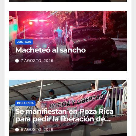
JUSTICIA
Macheteó al sancho
7 AGOSTO, 2026
POZA RICA
Se manifiestan en Poza Rica
para pedir la liberación de
Danna Yanina y el
6 AGOSTO, 2026
esclarecimiento del caso