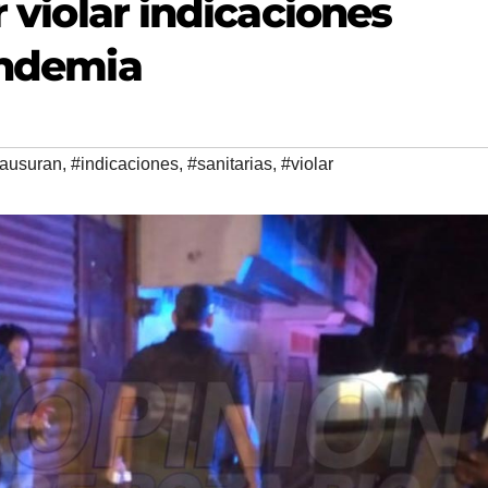
r violar indicaciones
andemia
ausuran
,
#indicaciones
,
#sanitarias
,
#violar