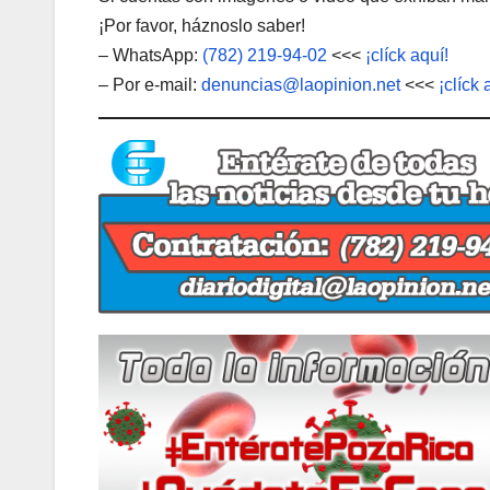
¡Por favor, háznoslo saber!
– WhatsApp:
(782) 219-94-02
<<<
¡clíck aquí!
– Por e-mail:
denuncias@laopinion.net
<<<
¡clíck 