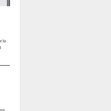
r lo
l
ana.