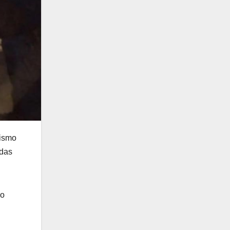
mismo
idas
do