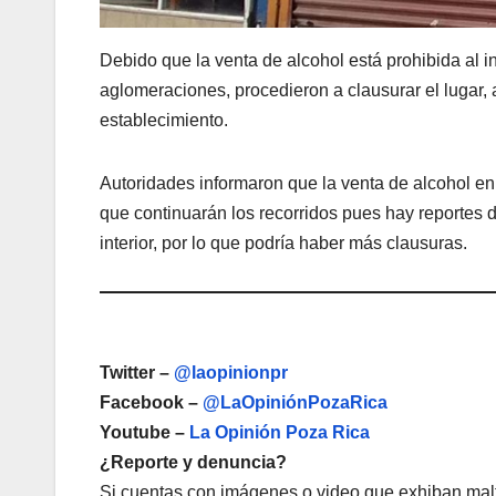
Debido que la venta de alcohol está prohibida al i
aglomeraciones, procedieron a clausurar el lugar,
establecimiento.
Autoridades informaron que la venta de alcohol en 
que continuarán los recorridos pues hay reportes 
interior, por lo que podría haber más clausuras.
Twitter –
@laopinionpr
Facebook –
@LaOpiniónPozaRica
Youtube –
La Opinión Poza Rica
¿Reporte y denuncia?
Si cuentas con imágenes o video que exhiban malt