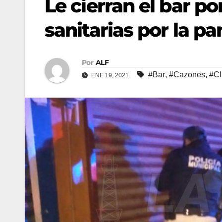
Le cierran el bar po
sanitarias por la p
Por
ALF
#Bar
,
#Cazones
,
#Cl
ENE 19, 2021