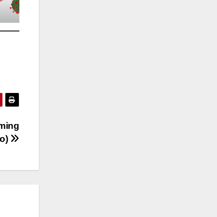
aming
eo)