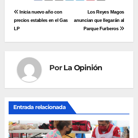
Navegación
Inicia nuevo año con
Los Reyes Magos
precios estables en el Gas
anuncian que llegarán al
de
LP
Parque Furberos
entradas
Por
La Opinión
Entrada relacionada