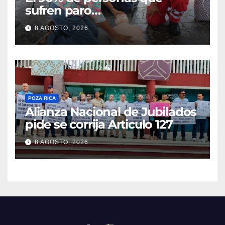
sufren paro
cardiorrespiratorio mueren
8 AGOSTO, 2026
POZA RICA
Alianza Nacional de Jubilados
pide se corrija Articulo 127
8 AGOSTO, 2026