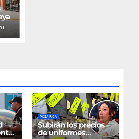
o
aya
R1
POZA RICA
d
Subirán los precios
ente
de uniformes