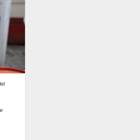
del
ar