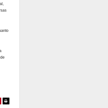
al,
rsas
uanto
a
 de