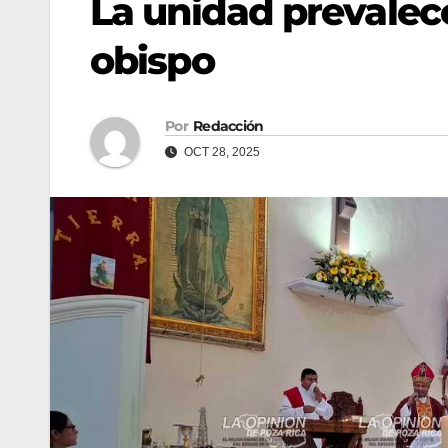
La unidad prevalece
obispo
Por
Redacción
OCT 28, 2025