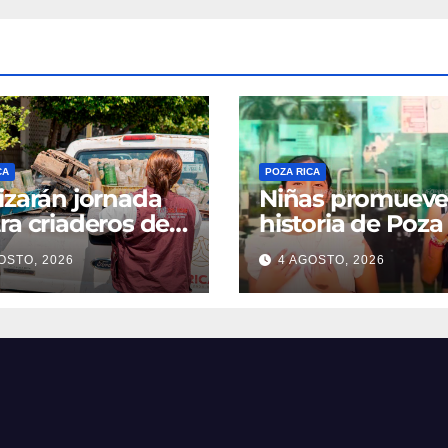
CA
POZA RICA
izarán jornada
Niñas promuev
ra criaderos del
historia de Poza
gue
OSTO, 2026
4 AGOSTO, 2026