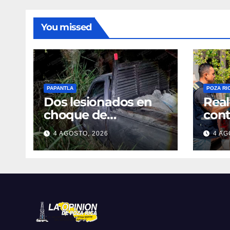
You missed
PAPANTLA
POZA RI
Dos lesionados en
Real
choque de
cont
camionetas
den
4 AGOSTO, 2026
4 AG