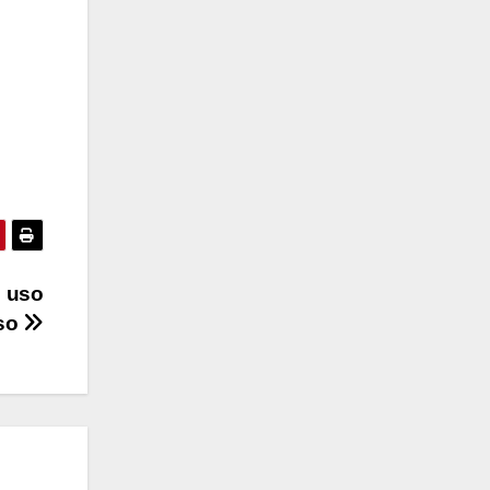
e uso
iso