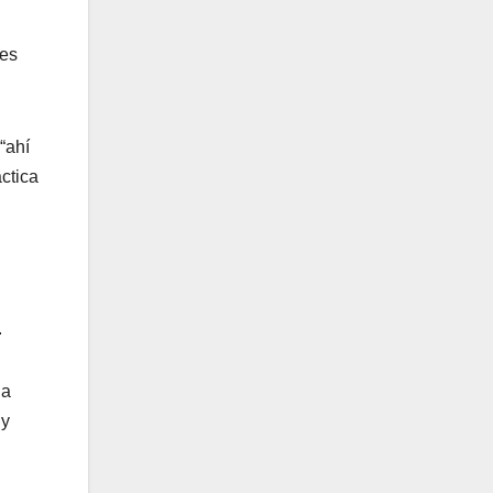
 es
“ahí
áctica
.
ia
uy