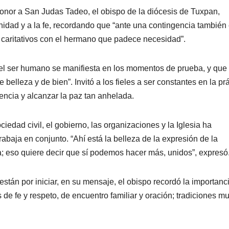
honor a San Judas Tadeo, el obispo de la diócesis de Tuxpan,
nidad y a la fe, recordando que “ante una contingencia también
r caritativos con el hermano que padece necesidad”.
del ser humano se manifiesta en los momentos de prueba, y que 
belleza y de bien”. Invitó a los fieles a ser constantes en la pr
encia y alcanzar la paz tan anhelada.
iedad civil, el gobierno, las organizaciones y la Iglesia ha
baja en conjunto. “Ahí está la belleza de la expresión de la
eso quiere decir que sí podemos hacer más, unidos”, expresó
stán por iniciar, en su mensaje, el obispo recordó la importanc
s de fe y respeto, de encuentro familiar y oración; tradiciones m