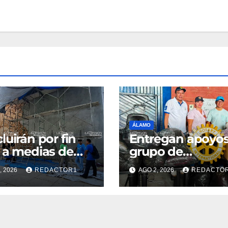
ÁLAMO
luirán por fin
Entregan apoyos
 a medias de
grupo de
 Arrieta
rehabilitación 5 
, 2026
REDACTOR1
AGO 2, 2026
REDACTO
Febrero