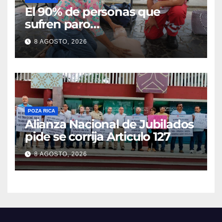
El 90% de personas que
sufren paro
cardiorrespiratorio mueren
8 AGOSTO, 2026
POZA RICA
Alianza Nacional de Jubilados
pide se corrija Articulo 127
8 AGOSTO, 2026