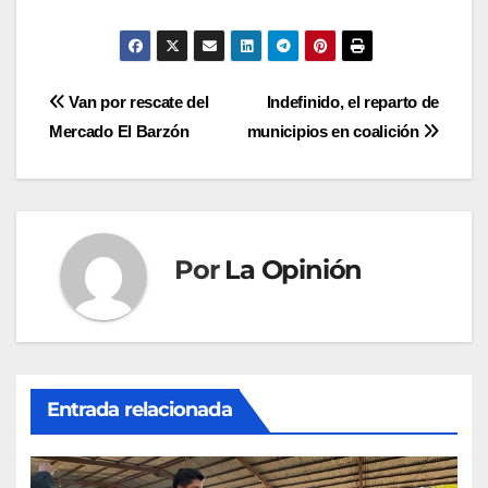
Navegación
Van por rescate del
Indefinido, el reparto de
Mercado El Barzón
municipios en coalición
de
entradas
Por
La Opinión
Entrada relacionada