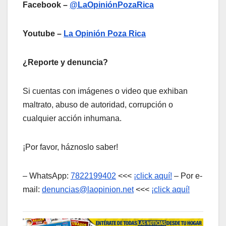
Facebook –
@LaOpiniónPozaRica
Youtube –
La Opinión Poza Rica
¿Reporte y denuncia?
Si cuentas con imágenes o video que exhiban
maltrato, abuso de autoridad, corrupción o
cualquier acción inhumana.
¡Por favor, háznoslo saber!
– WhatsApp:
7822199402
<<<
¡click aquí!
– Por e-
mail:
denuncias@laopinion.net
<<<
¡click aquí!