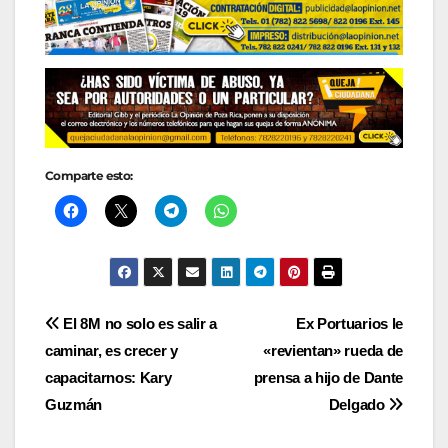
Comparte esto:
Navegación
El 8M no solo es salir a
Ex Portuarios le
caminar, es crecer y
«revientan» rueda de
de
capacitarnos: Kary
prensa a hijo de Dante
entradas
Guzmán
Delgado