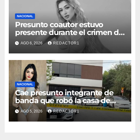
NACIONAL
Presunto coautor estuvo
presente durante el crimen de
Valeria Márquez: Fiscalía
AGO 6, 2026
REDACTOR1
NACIONAL
Cae presunto integrante de
banda que robó la casa de
Karely Ruiz
AGO 5, 2026
REDACTOR1