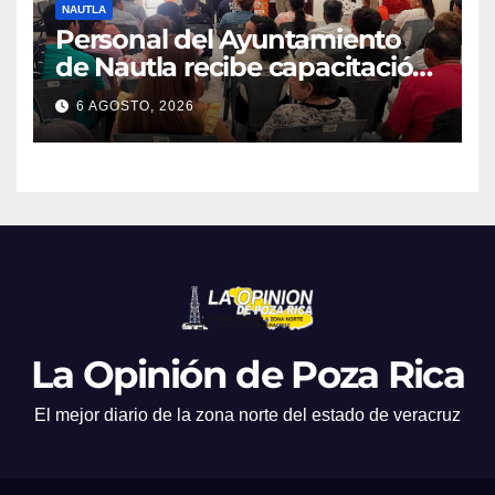
NAUTLA
Personal del Ayuntamiento
de Nautla recibe capacitación
en atención a emergencias
6 AGOSTO, 2026
La Opinión de Poza Rica
El mejor diario de la zona norte del estado de veracruz