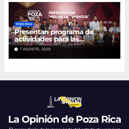
POZA RICA
Presentan programa de
actividades para las
juventudes
7 AGOSTO, 2026
La Opinión de Poza Rica