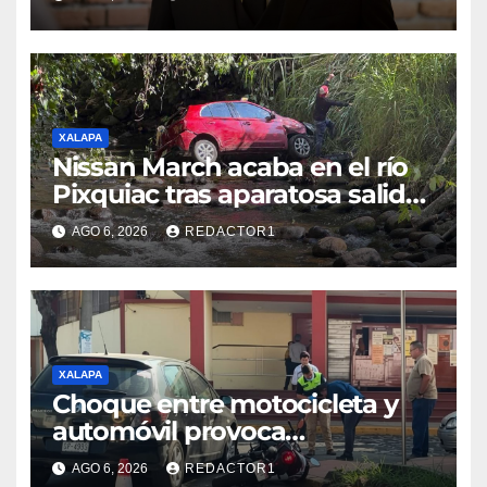
XALAPA
Nissan March acaba en el río
Pixquiac tras aparatosa salida
de camino en la carretera
AGO 6, 2026
REDACTOR1
Briones
XALAPA
Choque entre motocicleta y
automóvil provoca
movilización en calles de
AGO 6, 2026
REDACTOR1
Xalapa