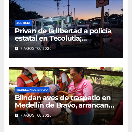
JUSTICIA
Privan de la libertad a policía
estatal en Tecolutla;
despliegan operativo para
7 AGOSTO, 2026
localizarlo
MEDELLÍN DE BRAVO
Blindan aves de traspatio en
Medellín de Bravo, arrancan
vacunación masiva contra el
7 AGOSTO, 2026
Newcastle