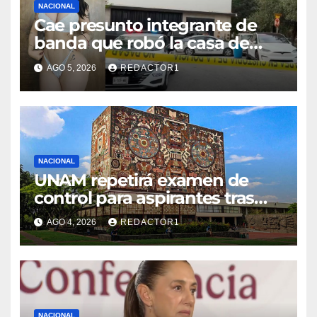
NACIONAL
Cae presunto integrante de
banda que robó la casa de
Karely Ruiz
AGO 5, 2026
REDACTOR1
NACIONAL
UNAM repetirá examen de
control para aspirantes tras
fallas en pruebas en línea
AGO 4, 2026
REDACTOR1
NACIONAL