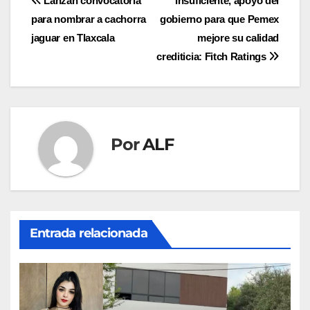
Navegación
Lanzan convocatoria
Insuficiente, apoyo del
para nombrar a cachorra
gobierno para que Pemex
de
jaguar en Tlaxcala
mejore su calidad
entradas
crediticia: Fitch Ratings
Por
ALF
Entrada relacionada