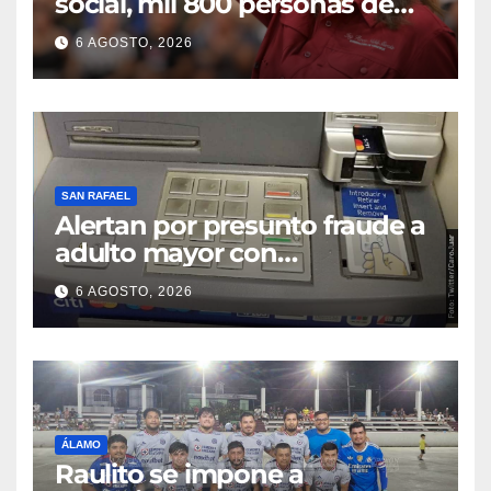
social, mil 800 personas de
siete municipios reciben
6 AGOSTO, 2026
Apoyo a la Palabra: Rocío
Nahle
SAN RAFAEL
Alertan por presunto fraude a
adulto mayor con
discapacidad visual en cajero
6 AGOSTO, 2026
bancario
ÁLAMO
Raulito se impone a