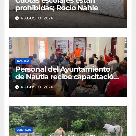
Cuotas escolares están
prohibidas; Rocío Nahle
6 AGOSTO, 2026
NAUTLA
Personal del Ayuntamiento
de Nautla recibe capacitación
en atención a emergencias
6 AGOSTO, 2026
JUSTICIA