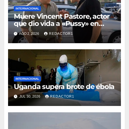
INTERNACIONAL
Muere Vincent Pastore, actor
que dio vida a «Pussy» en
«Los Soprano»
AGO 2, 2026
REDACTOR1
INTERNACIONAL
Uganda supera brote de ébola
JUL 30, 2026
REDACTOR1