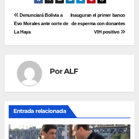
Navegación
Denunciará Bolivia a
Inauguran el primer banco
Evo Morales ante corte de
de esperma con donantes
de
La Haya
VIH positivo
entradas
Por
ALF
Entrada relacionada