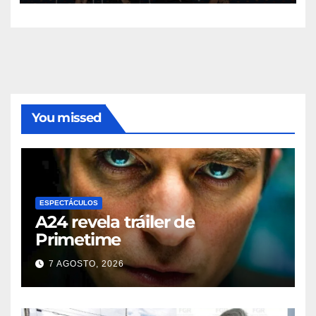
televisión
You missed
ESPECTÁCULOS
A24 revela tráiler de
Primetime
7 AGOSTO, 2026