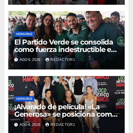
Veracruz
VERACRUZ
​El Partido Verde se consolida
como fuerza indestructible en
la zona norte de Veracruz
AGO 6, 2026
REDACTOR1
VERACRUZ
¡Alvarado de película! «La
Generosa» se posiciona como
escenario ideal para
AGO 6, 2026
REDACTOR1
producciones de cine y