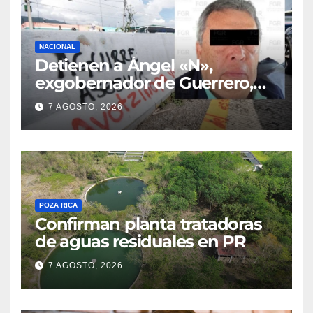
NACIONAL
Detienen a Ángel «N»,
exgobernador de Guerrero,
por el caso Ayotzinapa
7 AGOSTO, 2026
POZA RICA
Confirman planta tratadoras
de aguas residuales en PR
7 AGOSTO, 2026