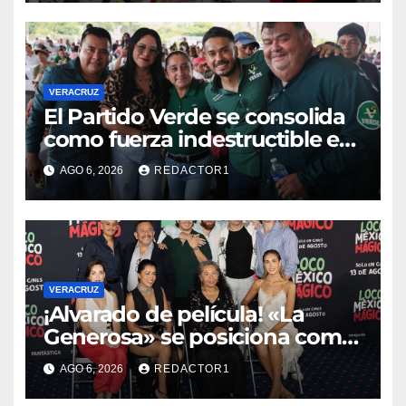
Veracruz
VERACRUZ
​El Partido Verde se consolida
como fuerza indestructible en
la zona norte de Veracruz
AGO 6, 2026
REDACTOR1
VERACRUZ
¡Alvarado de película! «La
Generosa» se posiciona como
escenario ideal para
AGO 6, 2026
REDACTOR1
producciones de cine y
televisión