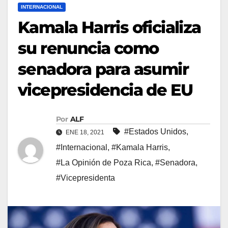
INTERNACIONAL
Kamala Harris oficializa
su renuncia como
senadora para asumir
vicepresidencia de EU
Por
ALF
#Estados Unidos
,
ENE 18, 2021
#Internacional
,
#Kamala Harris
,
#La Opinión de Poza Rica
,
#Senadora
,
#Vicepresidenta