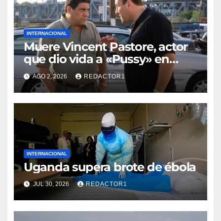
INTERNACIONAL
Muere Vincent Pastore, actor
que dio vida a «Pussy» en
«Los Soprano»
AGO 2, 2026
REDACTOR1
INTERNACIONAL
Uganda supera brote de ébola
JUL 30, 2026
REDACTOR1