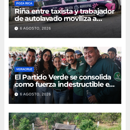
POZA RICA
Riña entre taxista y trabajador
de autolavado moviliza a
policías en Poza Rica
6 AGOSTO, 2026
VERACRUZ
​El Partido Verde se consolida
como fuerza indestructible en
la zona norte de Veracruz
6 AGOSTO, 2026