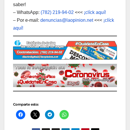
saber!
– WhatsApp:
(782) 219-94-02
<<<
¡clíck aquí!
– Por e-mail:
denuncias@laopinion.net
<<<
¡clíck
aquí!
Comparte esto: