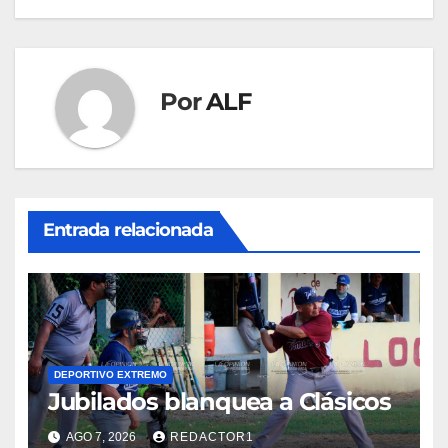
entradas
Por
ALF
Entrada relacionada
DEPORTIVO EXTREMO
Jubilados blanquea a Clásicos
AGO 7, 2026
REDACTOR1