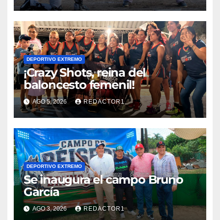
DEPORTIVO EXTREMO
¡Crazy Shots, reina del
baloncesto femenil!
AGO 5, 2026
REDACTOR1
DEPORTIVO EXTREMO
Se inaugura el campo Bruno
García
AGO 3, 2026
REDACTOR1