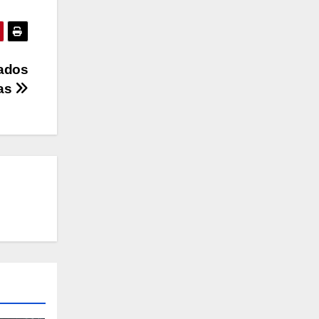
sados
tas