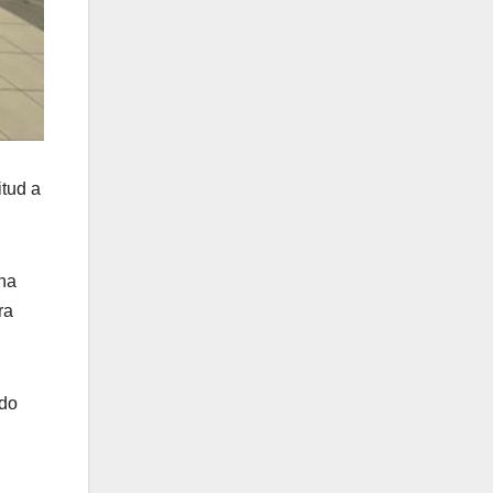
itud a
una
ra
ado