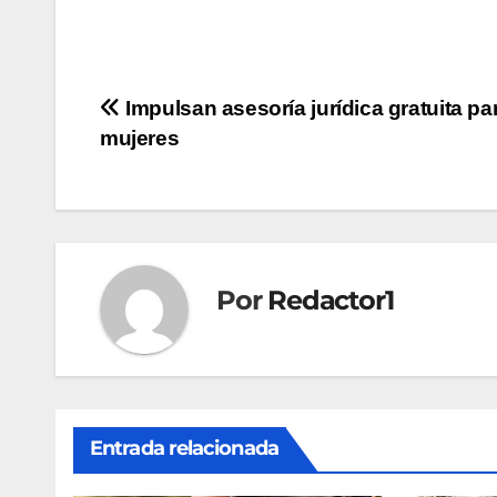
Navegación
Impulsan asesoría jurídica gratuita pa
mujeres
de
entradas
Por
Redactor1
Entrada relacionada