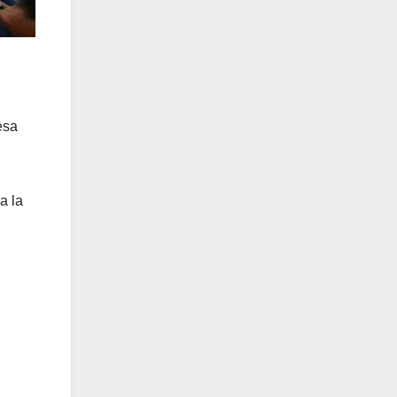
esa
a la