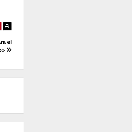
ra el
jo»