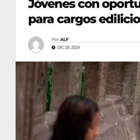
Jóvenes con oport
para cargos edilici
Por
ALF
DIC 28, 2024