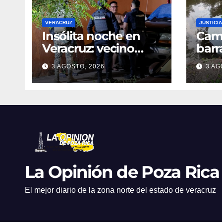
VERACRUZ
JUSTICIA
Insólita noche en
Cami
Veracruz: vecino
barr
denuncia intento de
dent
3 AGOSTO, 2026
3 AG
cateo tras viralizar
en C
video captado por
cond
cámaras de
golp
seguridad
La Opinión de Poza Rica
El mejor diario de la zona norte del estado de veracruz