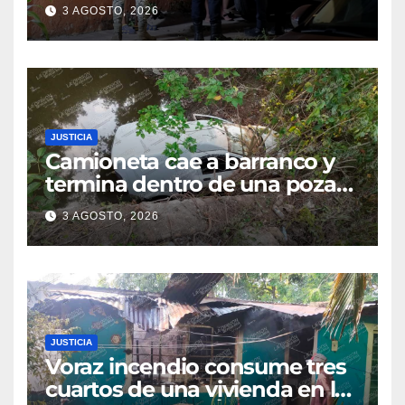
cateo tras viralizar video
3 AGOSTO, 2026
captado por cámaras de
seguridad
JUSTICIA
Camioneta cae a barranco y
termina dentro de una poza
en Coatzintla; conductor sale
3 AGOSTO, 2026
con golpes leves
JUSTICIA
Voraz incendio consume tres
cuartos de una vivienda en la