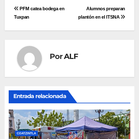
Navegación
PFM catea bodega en
Alumnos preparan
Tuxpan
plantón en el ITSNA
de
entradas
Por
ALF
Entrada relacionada
COATZINTLA