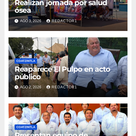
Realizan jornada por salud
ósea
AGO 3, 2026
REDACTOR1
COATZINTLA
Reaparece El Pulpo en acto
público
AGO 2, 2026
REDACTOR1
COATZINTLA
Presentan equipo de