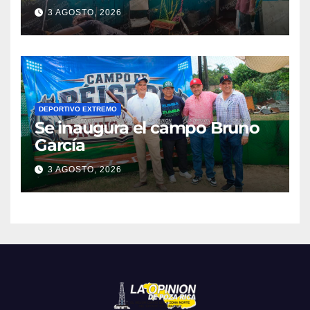
colonia Manuel Ávila
3 AGOSTO, 2026
Camacho
DEPORTIVO EXTREMO
Se inaugura el campo Bruno
García
3 AGOSTO, 2026