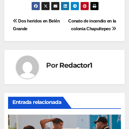
Navegación
Dos heridos en Belén
Conato de incendio en la
Grande
colonia Chapultepec
de
entradas
Por
Redactor1
Entrada relacionada