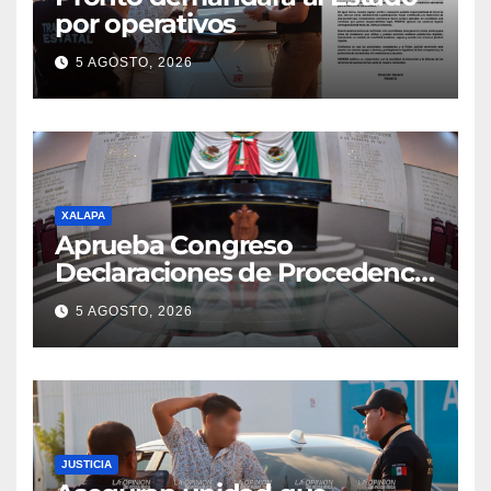
por operativos
5 AGOSTO, 2026
XALAPA
Aprueba Congreso
Declaraciones de Procedencia
en contra de dos munícipes
5 AGOSTO, 2026
JUSTICIA