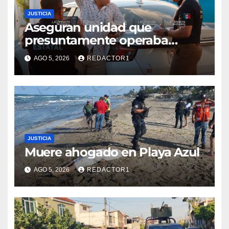
JUSTICIA
Aseguran unidad que
presuntamente operaba
mediante aplicación digital en
AGO 5, 2026
REDACTOR1
operativo de Transporte
Público
JUSTICIA
Muere ahogado en Playa Azul
AGO 5, 2026
REDACTOR1