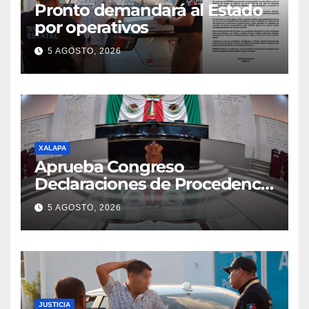
Pronto demandará al Estado
por operativos
5 AGOSTO, 2026
XALAPA
Aprueba Congreso
Declaraciones de Procedencia
en contra de dos munícipes
5 AGOSTO, 2026
JUSTICIA