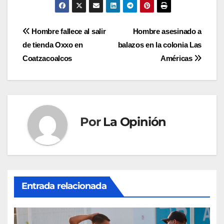
Navegación
Hombre fallece al salir
Hombre asesinado a
de tienda Oxxo en
balazos en la colonia Las
de
Coatzacoalcos
Américas
entradas
Por
La Opinión
Entrada relacionada