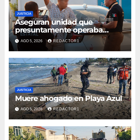
JUSTICIA
Aseguran unidad que
presuntamente operaba
mediante aplicación digital en
AGO 5, 2026
REDACTOR1
operativo de Transporte
Público
JUSTICIA
Muere ahogado en Playa Azul
AGO 5, 2026
REDACTOR1