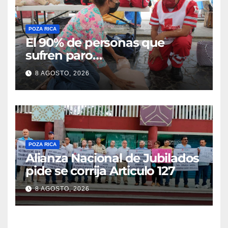
POZA RICA
El 90% de personas que
sufren paro
cardiorrespiratorio mueren
8 AGOSTO, 2026
POZA RICA
Alianza Nacional de Jubilados
pide se corrija Articulo 127
8 AGOSTO, 2026