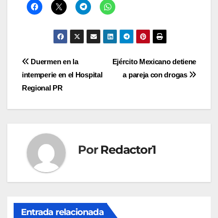
Navegación
Duermen en la
Ejército Mexicano detiene
intemperie en el Hospital
a pareja con drogas
de
Regional PR
entradas
Por
Redactor1
Entrada relacionada