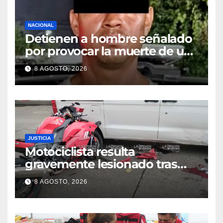
NACIONAL
Detienen a hombre señalado
por provocar la muerte de un
adulto mayor
8 AGOSTO, 2026
JUSTICIA
Motociclista resulta
gravemente lesionado tras
choque en la colonia Ricardo
8 AGOSTO, 2026
Flores Magón