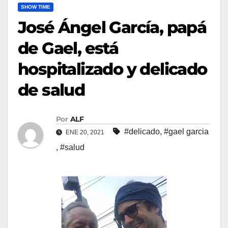
SHOW TIME
José Ángel García, papá
de Gael, está
hospitalizado y delicado
de salud
Por
ALF
#delicado
,
#gael garcia
ENE 20, 2021
,
#salud