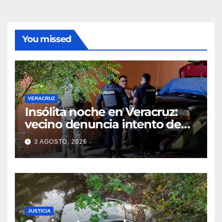
You missed
VERACRUZ
Insólita noche en Veracruz:
vecino denuncia intento de
cateo tras viralizar video
3 AGOSTO, 2026
captado por cámaras de
seguridad
JUSTICIA