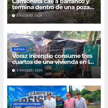
Camioneta cae a barranco y
termina dentro de una poza
en Coatzintla; conductor sale
3 AGOSTO, 2026
con golpes leves
JUSTICIA
Voraz incendio consume tres
cuartos de una vivienda en la
colonia Manuel Ávila
3 AGOSTO, 2026
Camacho
DEPORTIVO EXTREMO