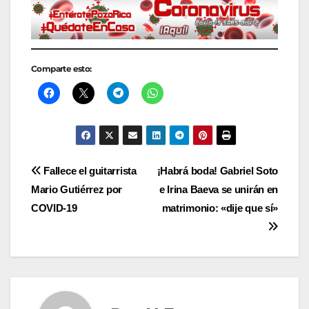
Comparte esto:
Navegación
Fallece el guitarrista
¡Habrá boda! Gabriel Soto
Mario Gutiérrez por
e Irina Baeva se unirán en
de
COVID-19
matrimonio: «dije que sí»
entradas