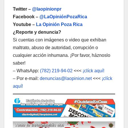
Twitter –
@laopinionpr
Facebook –
@LaOpiniónPozaRica
Youtube –
La Opinión Poza Rica
¿Reporte y denuncia?
Si cuentas con imágenes o video que exhiban
maltrato, abuso de autoridad, corrupción o
cualquier acción inhumana. ¡Por favor, háznoslo
saber!
– WhatsApp:
(782) 219-94-02
<<<
¡clíck aquí!
– Por e-mail:
denuncias@laopinion.net
<<<
¡clíck
aquí!