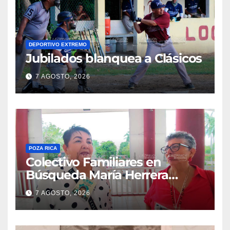
DEPORTIVO EXTREMO
Jubilados blanquea a Clásicos
7 AGOSTO, 2026
POZA RICA
Colectivo Familiares en
Búsqueda María Herrera
convoca a marcha
7 AGOSTO, 2026