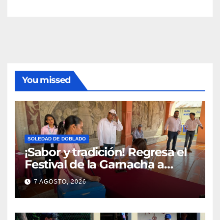
You missed
SOLEDAD DE DOBLADO
¡Sabor y tradición! Regresa el
Festival de la Garnacha a
Soledad de Doblado tras dos
7 AGOSTO, 2026
años de ausencia