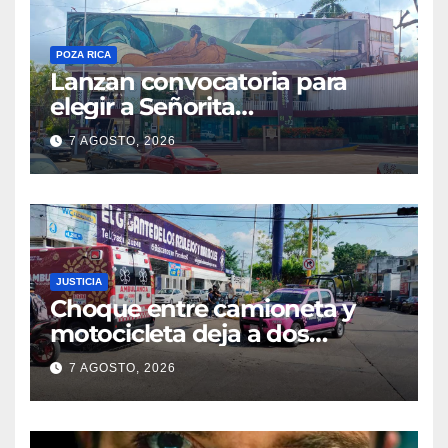
POZA RICA
Lanzan convocatoria para
elegir a Señorita
Independencia, Patria y
7 AGOSTO, 2026
Libertad 2026
JUSTICIA
Choque entre camioneta y
motocicleta deja a dos
jóvenes lesionados en la
7 AGOSTO, 2026
colonia 27 de Septiembre de
Poza Rica