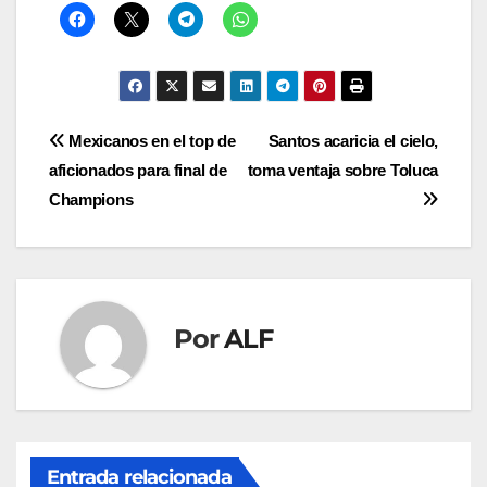
Navegación
Mexicanos en el top de
Santos acaricia el cielo,
aficionados para final de
toma ventaja sobre Toluca
de
Champions
entradas
Por
ALF
Entrada relacionada