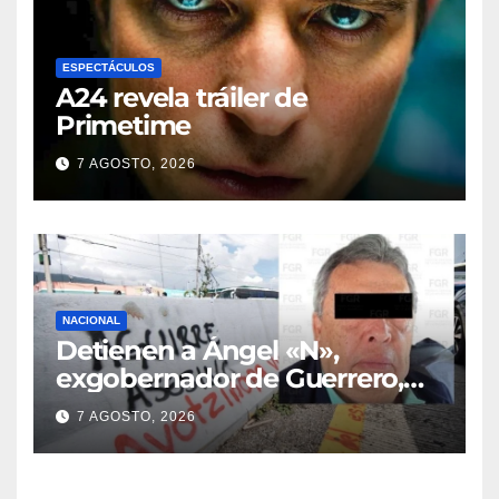
ESPECTÁCULOS
A24 revela tráiler de
Primetime
7 AGOSTO, 2026
NACIONAL
Detienen a Ángel «N»,
exgobernador de Guerrero,
por el caso Ayotzinapa
7 AGOSTO, 2026