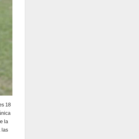
es 18
única
e la
 las