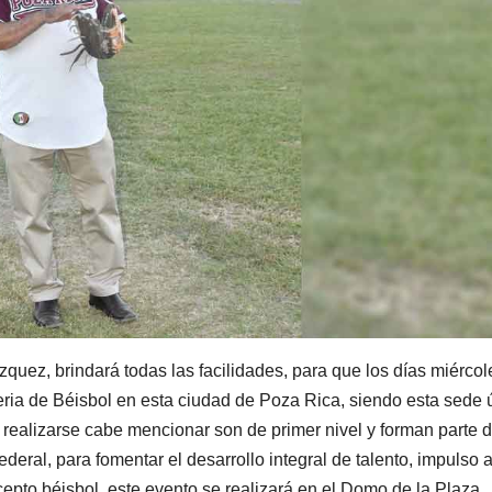
quez, brindará todas las facilidades, para que los días miércol
Feria de Béisbol en esta ciudad de Poza Rica, siendo esta sede 
 realizarse cabe mencionar son de primer nivel y forman parte d
eral, para fomentar el desarrollo integral de talento, impulso a
oncepto béisbol, este evento se realizará en el Domo de la Plaza