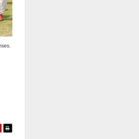
nses.