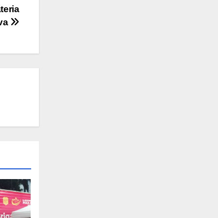
teria
iva