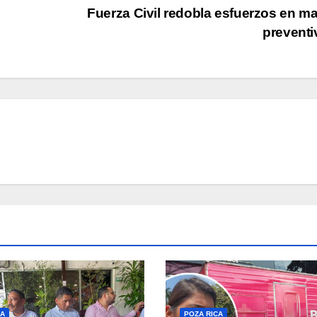
Fuerza Civil redobla esfuerzos en ma
prevent
CA
POZA RICA