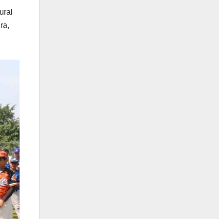
ural
ra,