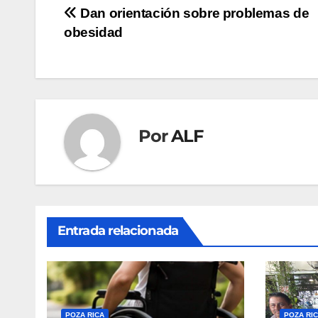
Navegación
Dan orientación sobre problemas de
obesidad
de
entradas
Por
ALF
Entrada relacionada
POZA RICA
POZA RI