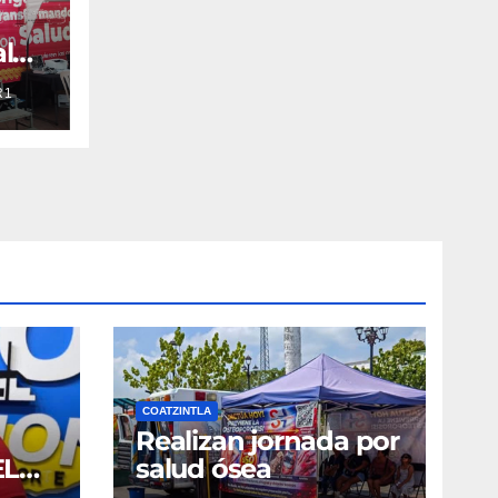
l
y
R1
COATZINTLA
Realizan jornada por
EL
salud ósea
O