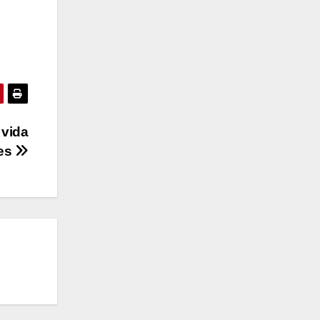
 vida
tes