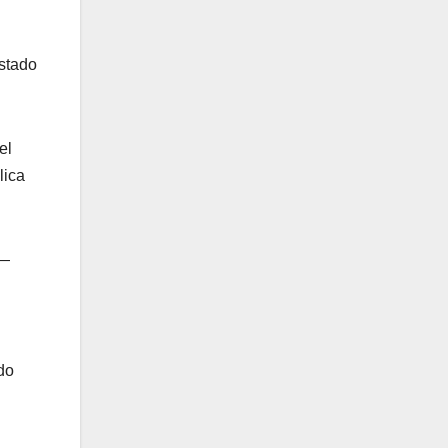
estado
el
lica
 —
do