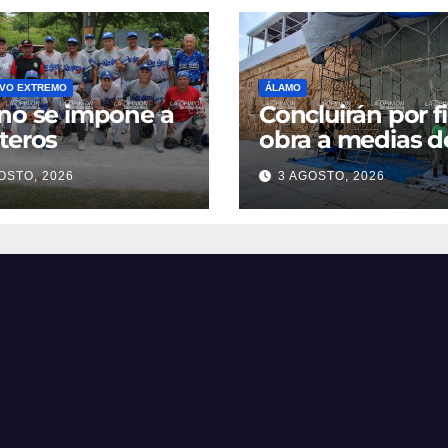
IVO EXTREMO
ÁLAMO
no se impone a
Concluirán por f
teros
obra a medias d
Lilia Arrieta
OSTO, 2026
3 AGOSTO, 2026