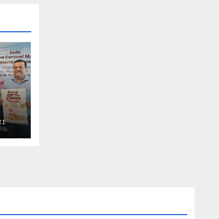
R1
o a
a