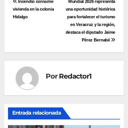
Navegación
Incendio consume
Mundial 2026 representa
vivienda en la colonia
una oportunidad histórica
de
Hidalgo
para fortalecer el turismo
entradas
en Veracruz y la región,
destaca el diputado Jaime
Pérez Bernabé
Por
Redactor1
Entrada relacionada