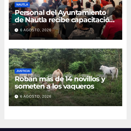
NAUTLA
Personal del Ayuntamiento
de Nautla recibe capacitación
en atención a emergencias
6 AGOSTO, 2026
JUSTICIA
Roban más de 14 novillos y
someten a los vaqueros
6 AGOSTO, 2026