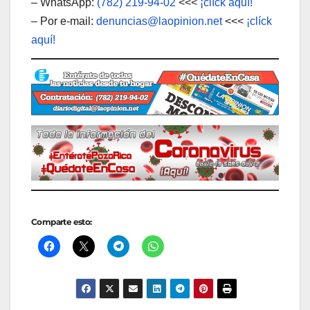
– WhatsApp:
(782) 219-94-02
<<<
¡clíck aquí!
– Por e-mail:
denuncias@laopinion.net
<<<
¡clíck
aquí!
Comparte esto: