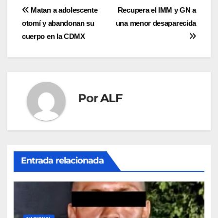
Navegación
Matan a adolescente
Recupera el IMM y GN a
otomí y abandonan su
una menor desaparecida
de
cuerpo en la CDMX
entradas
Por
ALF
Entrada relacionada