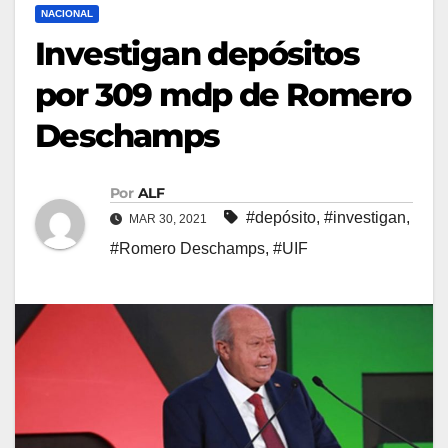
NACIONAL
Investigan depósitos
por 309 mdp de Romero
Deschamps
Por
ALF
#depósito
,
#investigan
,
MAR 30, 2021
#Romero Deschamps
,
#UIF