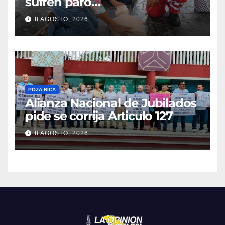
sufren paro
cardiorrespiratorio mueren
8 AGOSTO, 2026
POZA RICA
Alianza Nacional de Jubilados
pide se corrija Articulo 127
8 AGOSTO, 2026