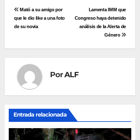
Navegación
Mató a su amigo por
Lamenta IMM que
que le dio like a una foto
Congreso haya detenido
de
de su novia
análisis de la Alerta de
entradas
Género
Por
ALF
Entrada relacionada