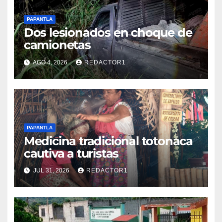
PAPANTLA
Dos lesionados en choque de
camionetas
AGO 4, 2026
REDACTOR1
PAPANTLA
Medicina tradicional totonaca
cautiva a turistas
JUL 31, 2026
REDACTOR1