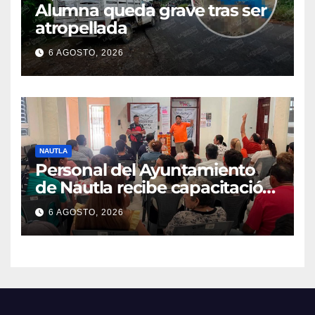
Alumna queda grave tras ser
atropellada
6 AGOSTO, 2026
NAUTLA
Personal del Ayuntamiento
de Nautla recibe capacitación
en atención a emergencias
6 AGOSTO, 2026