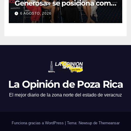
Generosa» se posiciona como
escenario ideal para
6 AGOSTO, 2026
producciones de cine y
televisión
La Opinión de Poza Rica
El mejor diario de la zona norte del estado de veracruz
Funciona gracias a WordPress
|
Tema: Newsup de
Themeansar