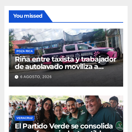
You missed
POZA RICA
Riña entre taxista y trabajador
de autolavado moviliza a
policías en Poza Rica
6 AGOSTO, 2026
VERACRUZ
​El Partido Verde se consolida