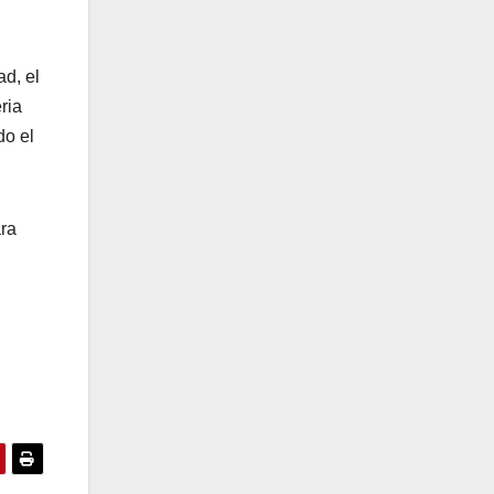
ad, el
ria
do el
ara