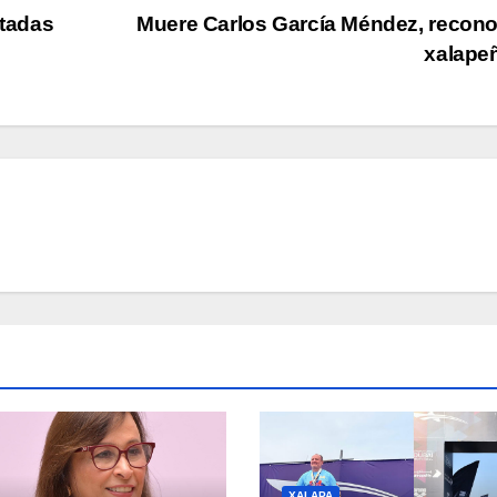
itadas
Muere Carlos García Méndez, recon
xalape
XALAPA