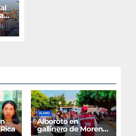
al
ta
R1
en
ÁLAMO
en
Alboroto en
 Rica
gallinero de Morena