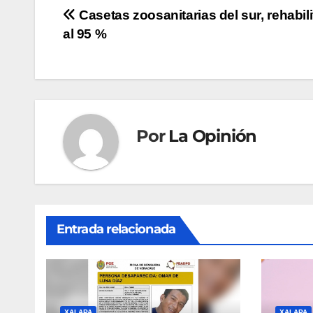
Navegación
Casetas zoosanitarias del sur, rehabil
al 95 %
de
entradas
Por
La Opinión
Entrada relacionada
XALAPA
XALAPA