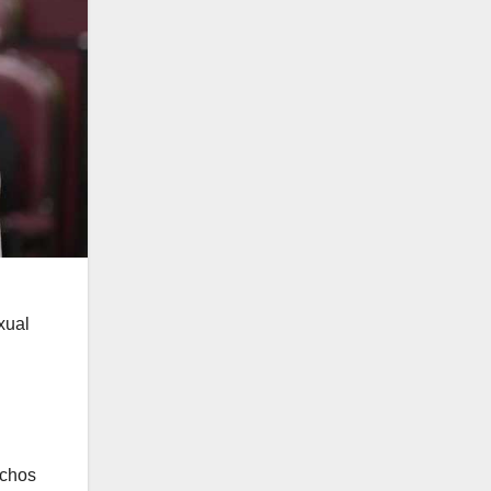
xual
echos