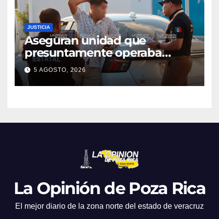
JUSTICIA
Aseguran unidad que
presuntamente operaba
mediante aplicación digital en
5 AGOSTO, 2026
operativo de Transporte
Público
La Opinión de Poza Rica
El mejor diario de la zona norte del estado de veracruz