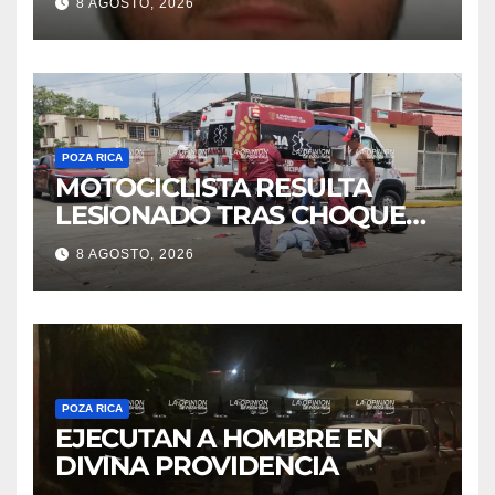
8 AGOSTO, 2026
POZA RICA
MOTOCICLISTA RESULTA
LESIONADO TRAS CHOQUE
EN LA 27 DE SEPTIEMBRE
8 AGOSTO, 2026
POZA RICA
EJECUTAN A HOMBRE EN
DIVINA PROVIDENCIA